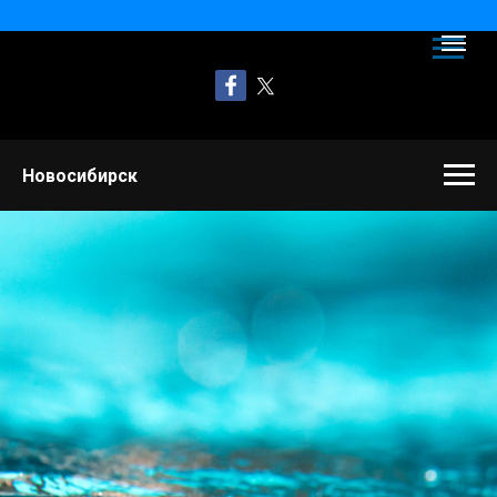
Новосибирск