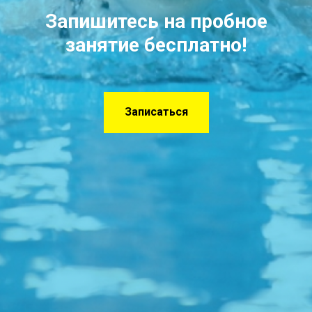
Запишитесь на пробное
занятие бесплатно!
Записаться