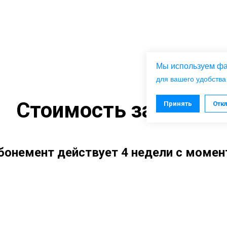
Мы используем фа
для вашего удобства
Стоимость занятий
Принять
Отк
бонемент действует 4 недели с момен
первого посещения