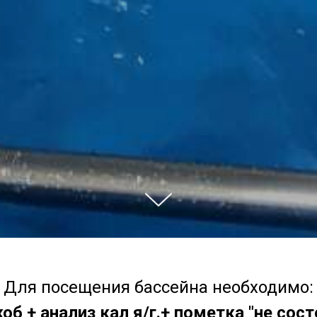
Для посещения бассейна необходимо:
об + анализ кал я/г.+ пометка "не сос