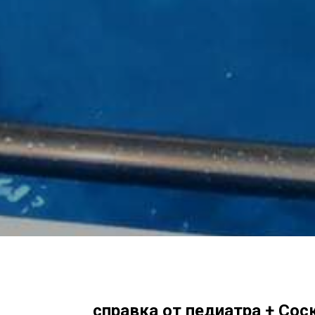
справка от педиатра + Соск