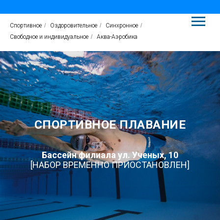
Спортивное
/
Оздоровительное
/
Синхронное
/
Свободное и индивидуальное
/
Аква-Аэробика
СПОРТИВНОЕ ПЛАВАНИЕ
Бассейн филиала ул. Ученых, 10
[НАБОР ВРЕМЕННО ПРИОСТАНОВЛЕН]