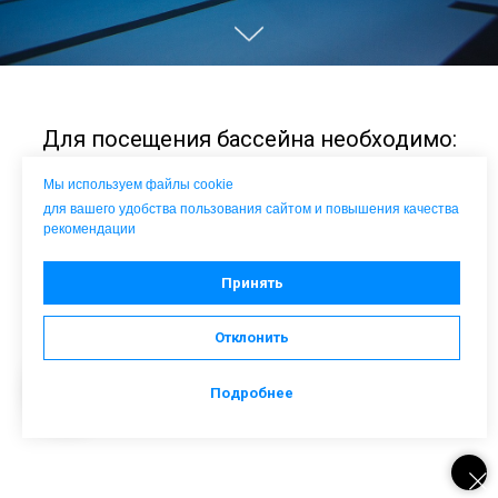
Для посещения бассейна необходимо:
справка от педиатра + Соскоб + анализ
Мы используем файлы cookie
кал я/г.+ пометка "не состоит на
для вашего удобства пользования сайтом и повышения качества
диспансерном учете"
рекомендации
Принять
Отклонить
Подробнее
Запись на новый учебный год начинается с 15 июля