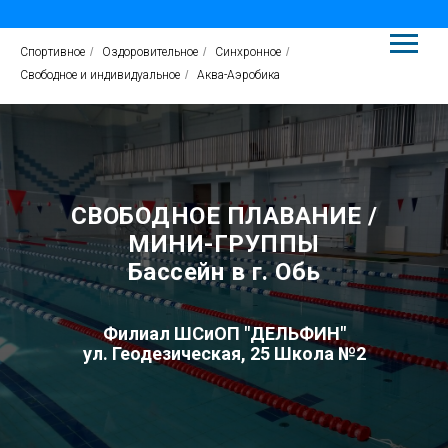
Спортивное
/
Оздоровительное
/
Синхронное
/
Свободное и индивидуальное
/
Аква-Аэробика
СВОБОДНОЕ ПЛАВАНИЕ /
МИНИ-ГРУППЫ
Бассейн в г. Обь
Филиал ШСиОП "ДЕЛЬФИН"
ул. Геодезическая, 25
Школа №2