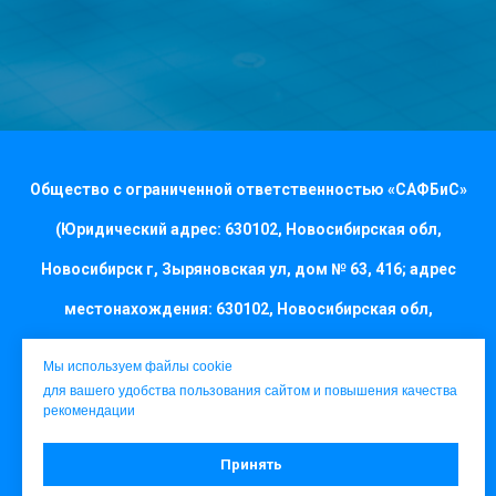
Общество с ограниченной ответственностью «САФБиС»
(Юридический адрес: 630102, Новосибирская обл,
Новосибирск г, Зыряновская ул, дом № 63, 416; адрес
местонахождения: 630102, Новосибирская обл,
Новосибирск г, Зыряновская ул, дом № 63, 416; ОГРН
Мы используем файлы cookie
1115476114863, ИНН 5405442180, КПП 540501001)
для вашего удобства пользования сайтом и повышения качества
рекомендации
Принять
Соглашение о конфиденциальности и защите