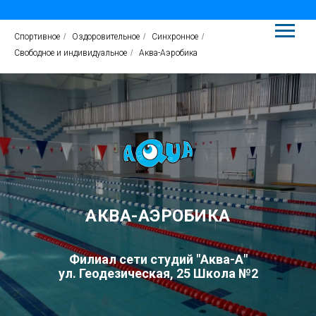
Спортивное
/
Оздоровительное
/
Синхронное
/
Свободное и индивидуальное
/
Аква-Аэробика
АКВА-АЭРОБИКА
Филиал сети студий "Аква-А"
ул. Геодезическая, 25
Школа №2